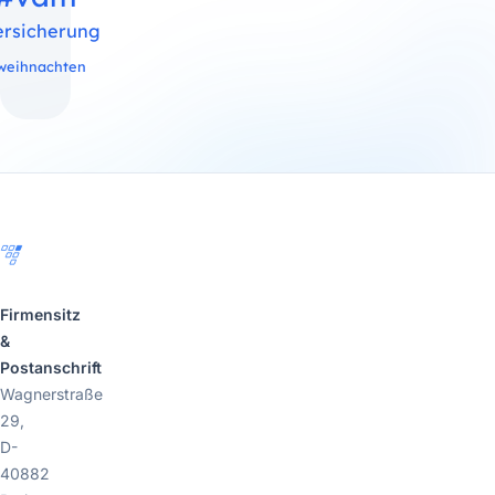
ersicherung
weihnachten
Footer
Firmensitz
&
Postanschrift
Wagnerstraße
29,
D-
40882