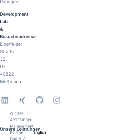
Ratingen
Development
Lab
&
Besuchsadresse
Elberfelder
Straße
32,
D-
40822
Mettmann
LinkedIn
Xing
GitHub
Instagram
© 2026
ARTEMEON
Management
Unsere Leistungen
Partner
English
GmbH. All