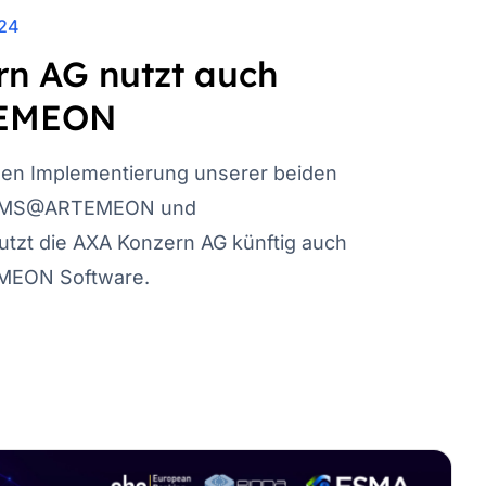
024
n AG nutzt auch
EMEON
hen Implementierung unserer beiden
ISMS@ARTEMEON und
t die AXA Konzern AG künftig auch
EON Software.