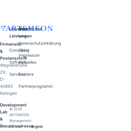
Unsere
Über
Rechtliches
Leistungen
uns
Datenschutzerklärung
Firmensitz
Consulting
Team
&
Impressum
Postanschrift
Software
Aktuelles
Wagnerstraße
29,
Services
Karriere
D-
40882
Partnerprogramm
Ratingen
Development
© 2026
Lab
ARTEMEON
&
Management
Besuchsadresse
Partner
English