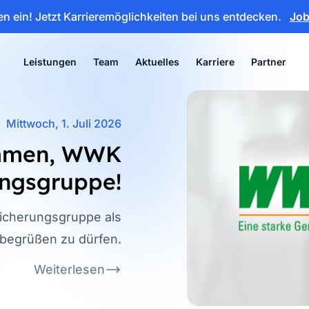
en ein!
Jetzt Karrieremöglichkeiten bei uns entdecken.
Jo
Leistungen
Team
Aktuelles
Karriere
Partner
Mittwoch, 1. Juli 2026
ommen, WWK
ungsgruppe!
icherungsgruppe als
egrüßen zu dürfen.
Weiterlesen