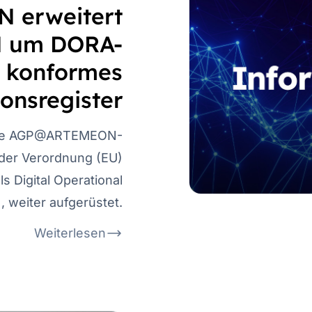
 erweitert
 um DORA-
konformes
onsregister
rte AGP@ARTEMEON-
 der Verordnung (EU)
s Digital Operational
, weiter aufgerüstet.
Weiterlesen