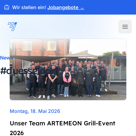
Wir stellen ein!
Jobangebote
→
ARTEMEON
Open
News
#duesseldorf
Montag, 18. Mai 2026
Unser Team ARTEMEON Grill-Event
2026