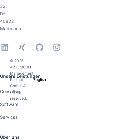
32,
D-
40822
Mettmann
LinkedIn
Xing
GitHub
Instagram
© 2026
ARTEMEON
Management
Unsere Leistungen
Partner
English
GmbH. All
Consulting
rights
reserved.
Software
Services
Über uns