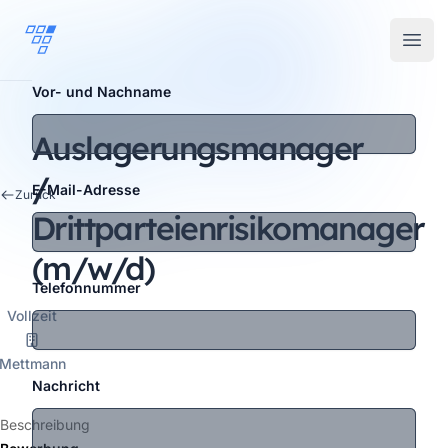
ARTEMEON
Open
Vor- und Nachname
Auslagerungsmanager
/
E-Mail-Adresse
Zurück
Drittparteienrisikomanager
(m/w/d)
Telefonnummer
Vollzeit
Mettmann
Nachricht
Beschreibung