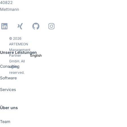
40822
Mettmann
LinkedIn
Xing
GitHub
Instagram
© 2026
ARTEMEON
Management
Unsere Leistungen
Partner
English
GmbH. All
Consulting
rights
reserved.
Software
Services
Über uns
Team