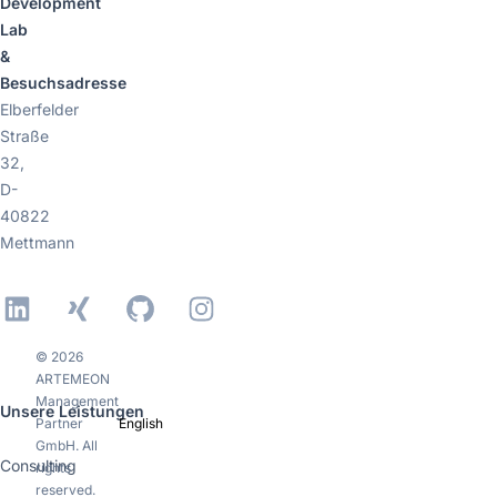
Development
Lab
&
Besuchsadresse
Elberfelder
Straße
32,
D-
40822
Mettmann
LinkedIn
Xing
GitHub
Instagram
© 2026
ARTEMEON
Management
Unsere Leistungen
Partner
English
GmbH. All
Consulting
rights
reserved.