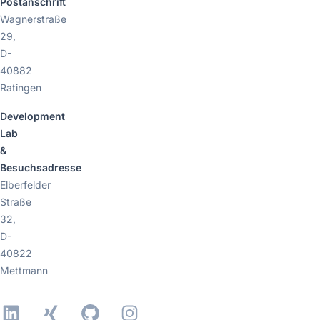
Postanschrift
Wagnerstraße
29,
D-
40882
Ratingen
Development
Lab
&
Besuchsadresse
Elberfelder
Straße
32,
D-
40822
Mettmann
LinkedIn
Xing
GitHub
Instagram