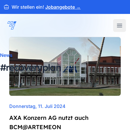
Wir stellen ein!
Jobangebote
→
ARTEMEON
Open
News
#recoveryplan
Donnerstag, 11. Juli 2024
AXA Konzern AG nutzt auch
BCM@ARTEMEON