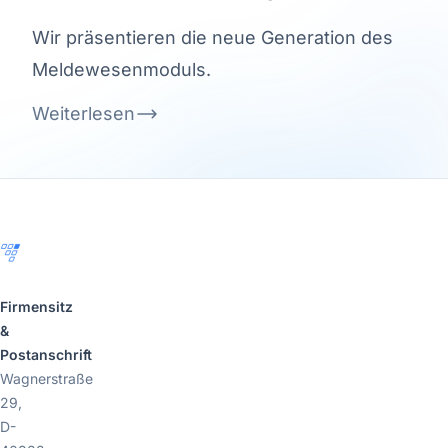
Wir präsentieren die neue Generation des
Meldewesenmoduls.
Weiterlesen
Footer
Firmensitz
&
Postanschrift
Wagnerstraße
29,
D-