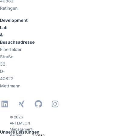
40882
Ratingen
Development
Lab
&
Besuchsadresse
Elberfelder
Straße
32,
D-
40822
Mettmann
LinkedIn
Xing
GitHub
Instagram
© 2026
ARTEMEON
Management
Unsere Leistungen
Partner
English