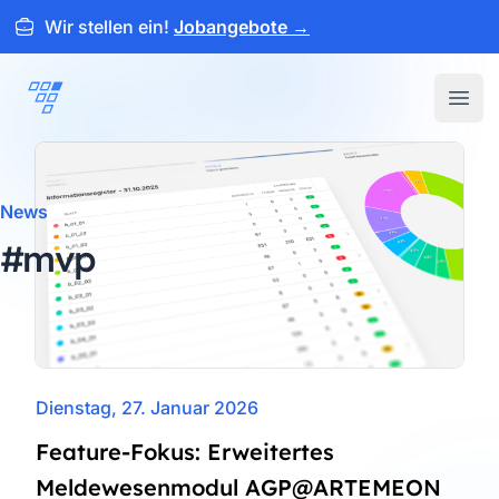
Wir stellen ein!
Jobangebote
→
ARTEMEON
Open
News
#mvp
Dienstag, 27. Januar 2026
Feature-Fokus: Erweitertes
Meldewesenmodul AGP@ARTEMEON