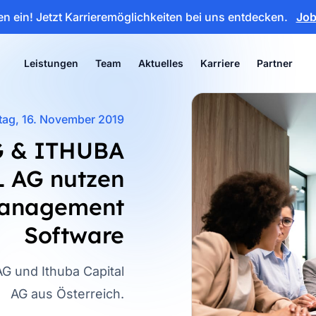
en ein!
Jetzt Karrieremöglichkeiten bei uns entdecken.
Jo
Leistungen
Team
Aktuelles
Karriere
Partner
ag, 16. November 2019
G & ITHUBA
 AG nutzen
anagement
Software
G und Ithuba Capital
AG aus Österreich.