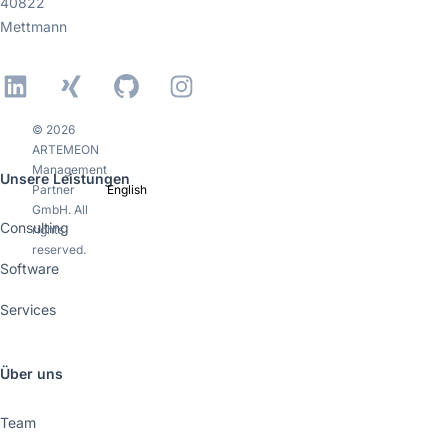
40822
Mettmann
LinkedIn
Xing
GitHub
Instagram
© 2026
ARTEMEON
Management
Unsere Leistungen
Partner
English
GmbH. All
Consulting
rights
reserved.
Software
Services
Über uns
Team