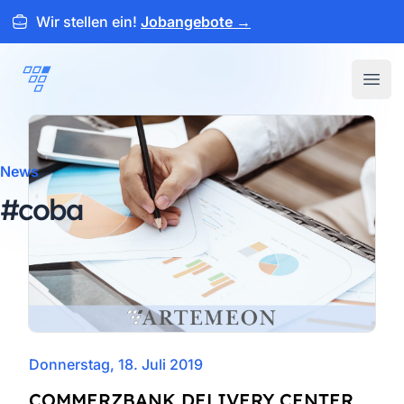
Wir stellen ein!
Jobangebote
→
ARTEMEON
Open
News
#coba
Donnerstag, 18. Juli 2019
COMMERZBANK DELIVERY CENTER