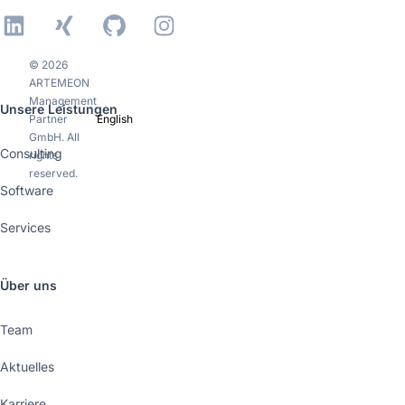
LinkedIn
Xing
GitHub
Instagram
© 2026
ARTEMEON
Management
Unsere Leistungen
Partner
English
GmbH. All
Consulting
rights
reserved.
Software
Services
Über uns
Team
Aktuelles
Karriere