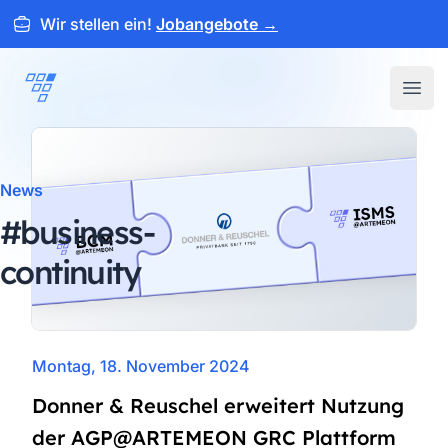
Wir stellen ein!
Jobangebote
→
ARTEMEON
Open
News
#business-
continuity
Montag, 18. November 2024
Donner & Reuschel erweitert Nutzung
der AGP@ARTEMEON GRC Plattform