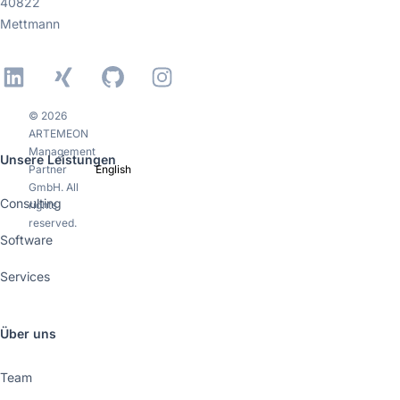
40822
Mettmann
LinkedIn
Xing
GitHub
Instagram
© 2026
ARTEMEON
Management
Unsere Leistungen
Partner
English
GmbH. All
Consulting
rights
reserved.
Software
Services
Über uns
Team