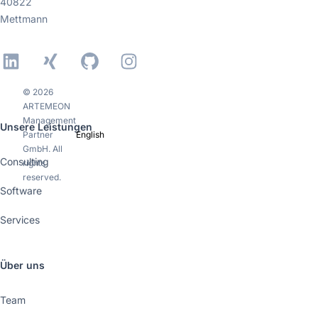
40822
Mettmann
LinkedIn
Xing
GitHub
Instagram
© 2026
ARTEMEON
Management
Unsere Leistungen
Partner
English
GmbH. All
Consulting
rights
reserved.
Software
Services
Über uns
Team