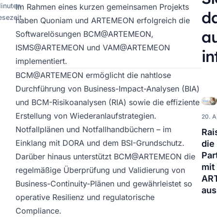
inuten
Im Rahmen eines kurzen gemeinsamen Projekts
d
esezeit
haben Quoniam und ARTEMEON erfolgreich die
a
Softwarelösungen
BCM@ARTEMEON
,
ISMS@ARTEMEON
und
VAM@ARTEMEON
in
implementiert.
BCM@ARTEMEON
ermöglicht die nahtlose
Durchführung von Business-Impact-Analysen (BIA)
und BCM-Risikoanalysen (RIA) sowie die effiziente
Erstellung von Wiederanlaufstrategien.
20. A
Notfallplänen und Notfallhandbüchern – im
Rai
Einklang mit DORA und dem BSI-Grundschutz.
die
Par
Darüber hinaus unterstützt
BCM@ARTEMEON
die
mit
regelmäßige Überprüfung und Validierung von
AR
Business-Continuity-Plänen und gewährleistet so
aus
operative Resilienz und regulatorische
Compliance.