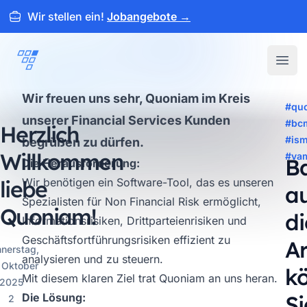
Wir stellen ein!
Jobangebote
→
ARTEMEON
Open
Wir freuen uns sehr, Quoniam im Kreis
#qu
unserer Financial Services Kunden
#bc
Herzlich
#is
begrüßen zu dürfen.
Willkommen
#va
B
Die Herausforderung:
liebe
Wir benötigen ein Software-Tool, das es unseren
a
Spezialisten für Non Financial Risk ermöglicht,
Quoniam!
d
Informationsrisiken, Drittparteienrisiken und
Geschäftsfortführungsrisiken effizient zu
Ar
nerstag,
analysieren und zu steuern.
 Oktober
k
Mit diesem klaren Ziel trat Quoniam an uns heran.
2025
Die Lösung:
Si
2