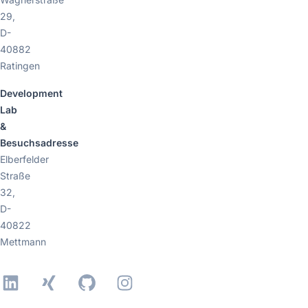
29,
D-
40882
Ratingen
Development
Lab
&
Besuchsadresse
Elberfelder
Straße
32,
D-
40822
Mettmann
LinkedIn
Xing
GitHub
Instagram