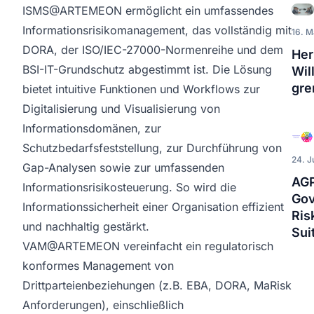
ISMS@ARTEMEON
ermöglicht ein umfassendes
Informationsrisikomanagement, das vollständig mit
16. M
DORA, der ISO/IEC-27000-Normenreihe und dem
Her
BSI-IT-Grundschutz abgestimmt ist. Die Lösung
Wil
gre
bietet intuitive Funktionen und Workflows zur
Digitalisierung und Visualisierung von
Informationsdomänen, zur
Schutzbedarfsfeststellung, zur Durchführung von
24. J
Gap-Analysen sowie zur umfassenden
AG
Informationsrisikosteuerung. So wird die
Gov
Informationssicherheit einer Organisation effizient
Ris
und nachhaltig gestärkt.
Sui
VAM@ARTEMEON
vereinfacht ein regulatorisch
konformes Management von
Drittparteienbeziehungen (z.B. EBA, DORA, MaRisk
Anforderungen), einschließlich